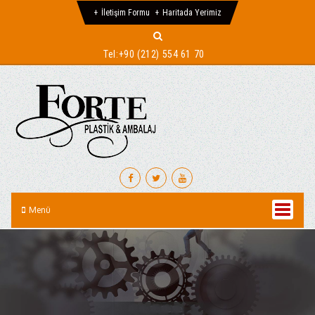
İletişim Formu
Haritada Yerimiz
Tel:
+90 (212) 554 61 70
Menü