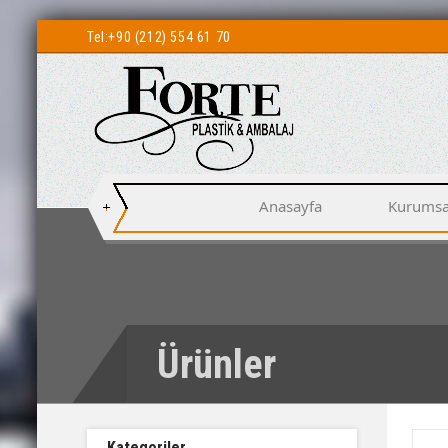
Tel:
+90 (212) 554 61 70
Anasayfa
Kurumsa
Ürünler
Kategoriler